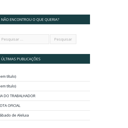
NÃO ENCONTROU O QUE QUERIA?
ÚLTIMAS PUBLICAÇÕES
sem título)
sem título)
IA DO TRABALHADOR
OTA OFICIAL
ábado de Aleluia