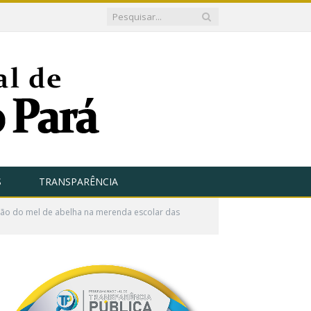
S
TRANSPARÊNCIA
usão do mel de abelha na merenda escolar das