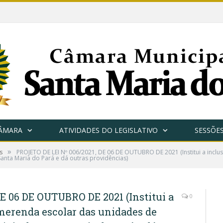
CÂMARA
ATIVIDADES DO LEGISLATIVO
SESSÕE
»
s
PROJETO DE LEI Nº 006/2021, DE 06 DE OUTUBRO DE 2021 (Institui a incl
anta Maria do Pará e dá outras providências)
E 06 DE OUTUBRO DE 2021 (Institui a
0
merenda escolar das unidades de