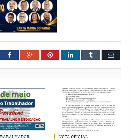
tter
Facebook
Google+
Pinterest
LinkedIn
Tumblr
Email
 TRABALHADOR
NOTA OFICIAL