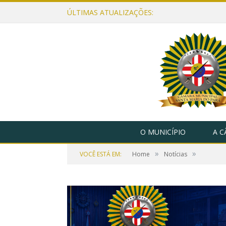
ÚLTIMAS ATUALIZAÇÕES:
O MUNICÍPIO
A 
»
»
VOCÊ ESTÁ EM:
Home
Notícias