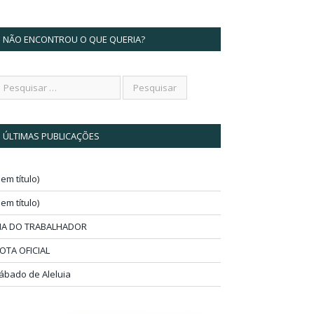
NÃO ENCONTROU O QUE QUERIA?
ÚLTIMAS PUBLICAÇÕES
sem título)
sem título)
IA DO TRABALHADOR
OTA OFICIAL
ábado de Aleluia