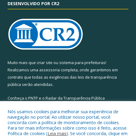
DESENVOLVIDO POR CR2
Muito mais que
criar site
ou
sistema para prefeituras
!
Realizamos uma
assessoria
completa, onde garantimos em
contrato que todas as exigências das
leis de transparência
pública
serão atendidas.
Conheça o
PNTP
e o
Radar da Transparência Pública
Nós usamos cookies para melhorar sua experiência de
navegação no portal. Ao utilizar nosso portal, você
concorda com a política de monitoramento de cookies.
Para ter mais informações sobre como isso é feito, acesse
Todos os direitos reservados a Câmara Municipal de Santa Maria
Política de cookies (
Leia mais
). Se você concorda, clique em
do Pará.