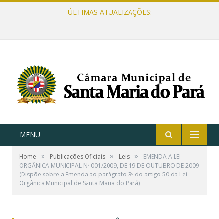
ÚLTIMAS ATUALIZAÇÕES:
MENU
»
»
»
Home
Publicações Oficiais
Leis
EMENDA A LEI
ORGÂNICA MUNICIPAL Nº 001/2009, DE 19 DE OUTUBRO DE 2009
(Dispõe sobre a Emenda ao parágrafo 3º do artigo 50 da Lei
Orgânica Municipal de Santa Maria do Pará)