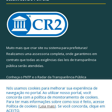
Muito mais que
criar site
ou
sistema para prefeituras
!
Realizamos uma
assessoria
completa, onde garantimos em
contrato que todas as exigências das
leis de transparência
pública
serão atendidas.
Conheça o
PNTP
e o
Radar da Transparência Pública
Nós usamos cookies para melhorar sua experiência de
navegação no portal. Ao utilizar nosso portal, você
concorda com a política de monitoramento de cookies.
Para ter mais informações sobre como isso é feito, acesse
Todos os direitos reservados a Câmara Municipal de Santa Maria
Política de cookies (
Leia mais
). Se você concorda, clique em
do Pará.
ACEITO.