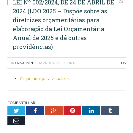
LEI Nº 002/2024, DE 24 DE ABRIL DE
0
2024 (LDO 2025 – Dispõe sobre as
diretrizes orçamentárias para
elaboração da Lei Orçamentária
Anual de 2025 e dá outras
providências)
POR
CR2-ADMIN13
EM
24 DE ABRIL DE 2024
LEIS
Clique aqui para visualizar.
COMPARTILHAR:
Twitter
Facebook
Google+
Pinterest
LinkedIn
Tumblr
Email