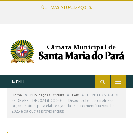
ÚLTIMAS ATUALIZAÇÕES:
MENU
»
»
»
Home
Publicações Oficiais
Leis
LEI Nº 002/2024, DE
24 DE ABRIL DE 2024 (LDO 2025 – Dispõe sobre as diretrizes
orçamentárias para elaboração da Lei Orçamentária Anual de
2025 e dá outras providências)