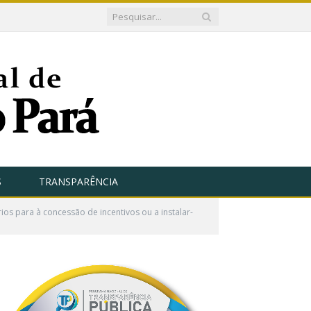
S
TRANSPARÊNCIA
os para à concessão de incentivos ou a instalar-