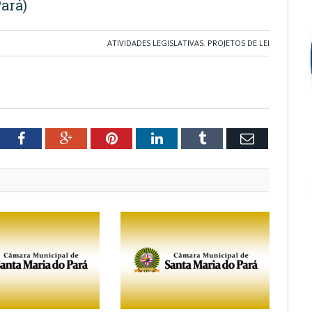
ará)
ATIVIDADES LEGISLATIVAS
,
PROJETOS DE LEI
tter
Facebook
Google+
Pinterest
LinkedIn
Tumblr
Email