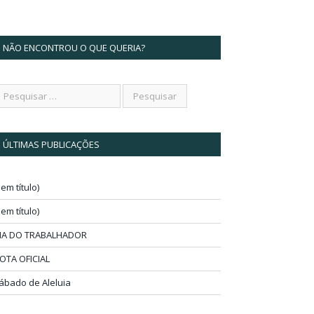
NÃO ENCONTROU O QUE QUERIA?
ÚLTIMAS PUBLICAÇÕES
sem título)
sem título)
IA DO TRABALHADOR
OTA OFICIAL
ábado de Aleluia