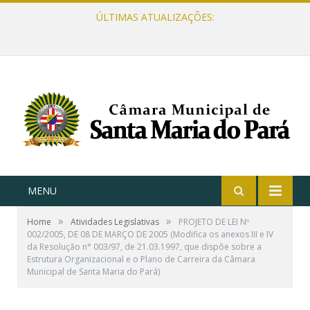
ÚLTIMAS ATUALIZAÇÕES:
MENU
»
»
Home
Atividades Legislativas
PROJETO DE LEI Nº
002/2005, DE 08 DE MARÇO DE 2005 (Modifica os anexos III e IV
da Resolução n° 003/97, de 21.03.1997, que dispõe sobre a
Estrutura Organizacional e o Plano de Carreira da Câmara
Municipal de Santa Maria do Pará)