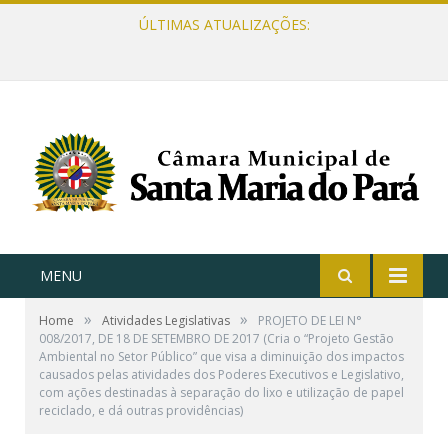
ÚLTIMAS ATUALIZAÇÕES:
MENU
»
»
Home
Atividades Legislativas
PROJETO DE LEI N°
008/2017, DE 18 DE SETEMBRO DE 2017 (Cria o “Projeto Gestão
Ambiental no Setor Público” que visa a diminuição dos impactos
causados pelas atividades dos Poderes Executivos e Legislativo,
com ações destinadas à separação do lixo e utilização de papel
reciclado, e dá outras providências)