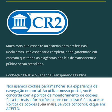
Muito mais que
criar site
ou
sistema para prefeituras
!
Realizamos uma
assessoria
completa, onde garantimos em
contrato que todas as exigências das
leis de transparência
pública
serão atendidas.
Conheça o
PNTP
e o
Radar da Transparência Pública
Nós usamos cookies para melhorar sua experiência de
navegação no portal. Ao utilizar nosso portal, você
concorda com a política de monitoramento de cookies.
Para ter mais informações sobre como isso é feito, acesse
Todos os direitos reservados a Câmara Municipal de Santa Maria
Política de cookies (
Leia mais
). Se você concorda, clique em
do Pará.
ACEITO.