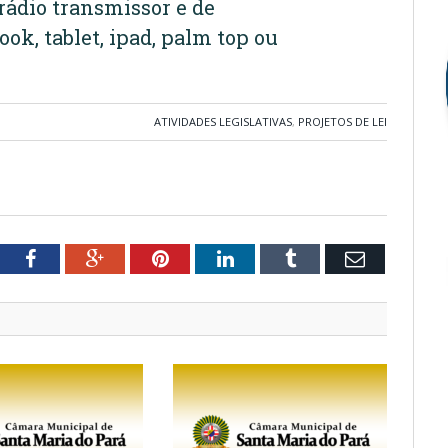
rádio transmissor e de
ok, tablet, ipad, palm top ou
ATIVIDADES LEGISLATIVAS
,
PROJETOS DE LEI
tter
Facebook
Google+
Pinterest
LinkedIn
Tumblr
Email