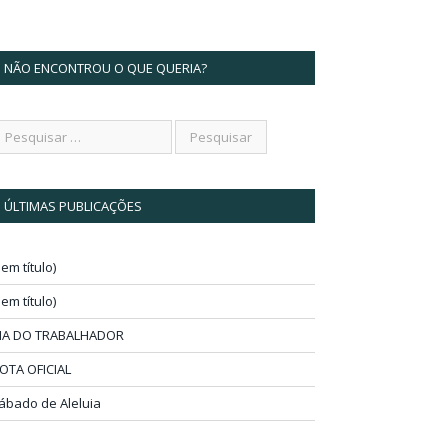
NÃO ENCONTROU O QUE QUERIA?
ÚLTIMAS PUBLICAÇÕES
sem título)
sem título)
IA DO TRABALHADOR
OTA OFICIAL
ábado de Aleluia