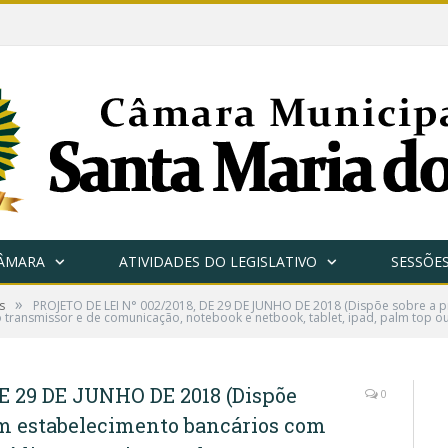
CÂMARA
ATIVIDADES DO LEGISLATIVO
SESSÕE
»
s
PROJETO DE LEI N° 002/2018, DE 29 DE JUNHO DE 2018 (Dispõe sobre a 
 transmissor e de comunicação, notebook e netbook, tablet, ipad, palm top ou
E 29 DE JUNHO DE 2018 (Dispõe
0
em estabelecimento bancários com