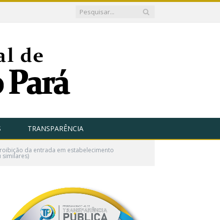
S
TRANSPARÊNCIA
proibição da entrada em estabelecimento
 similares)