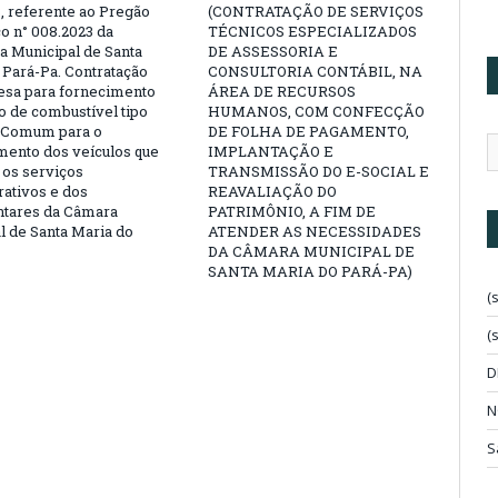
, referente ao Pregão
(CONTRATAÇÃO DE SERVIÇOS
co n° 008.2023 da
TÉCNICOS ESPECIALIZADOS
ra Municipal de Santa
DE ASSESSORIA E
 Pará-Pa. Contratação
CONSULTORIA CONTÁBIL, NA
sa para fornecimento
ÁREA DE RECURSOS
o de combustível tipo
HUMANOS, COM CONFECÇÃO
 Comum para o
DE FOLHA DE PAGAMENTO,
mento dos veículos que
IMPLANTAÇÃO E
os serviços
TRANSMISSÃO DO E-SOCIAL E
rativos e dos
REAVALIAÇÃO DO
tares da Câmara
PATRIMÔNIO, A FIM DE
l de Santa Maria do
ATENDER AS NECESSIDADES
DA CÂMARA MUNICIPAL DE
SANTA MARIA DO PARÁ-PA)
(
(
D
N
S