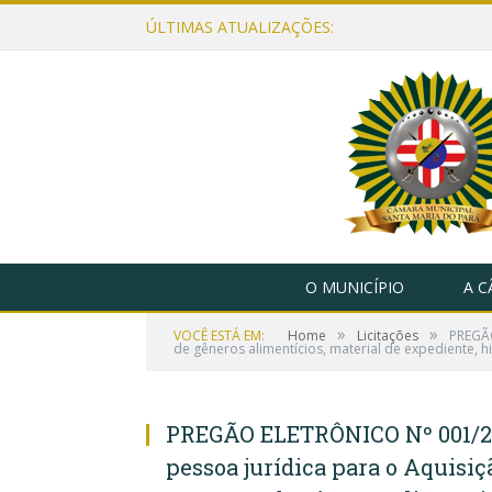
ÚLTIMAS ATUALIZAÇÕES:
O MUNICÍPIO
A 
»
»
VOCÊ ESTÁ EM:
Home
Licitações
PREGÃO
de gêneros alimentícios, material de expediente, 
PREGÃO ELETRÔNICO Nº 001/2
pessoa jurídica para o Aquisiç