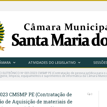
CÂMARA
ATIVIDADES DO LEGISLATIVO
SESSÕE
 ELETRÔNICO Nº 001/2023 CMSMP PE (Contratação de pessoa jurídica para o 
higiene, limpeza, equipamentos e suprimentos de informática da Câmara Munici
023 CMSMP PE (Contratação de
0
ão de Aquisição de materiais de