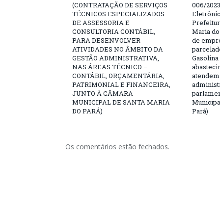
(CONTRATAÇÃO DE SERVIÇOS
006/2023
TÉCNICOS ESPECIALIZADOS
Eletrôni
DE ASSESSORIA E
Prefeitu
CONSULTORIA CONTÁBIL,
Maria do
PARA DESENVOLVER
de empre
ATIVIDADES NO ÂMBITO DA
parcelad
GESTÃO ADMINISTRATIVA,
Gasolina
NAS ÁREAS TÉCNICO –
abasteci
CONTÁBIL, ORÇAMENTÁRIA,
atendem 
PATRIMONIAL E FINANCEIRA,
administ
JUNTO À CÂMARA
parlamen
MUNICIPAL DE SANTA MARIA
Municipa
DO PARÁ)
Pará)
Os comentários estão fechados.