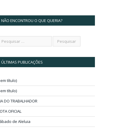
NÃO ENCONTROU O QUE QUERIA?
ÚLTIMAS PUBLICAÇÕES
sem título)
sem título)
IA DO TRABALHADOR
OTA OFICIAL
ábado de Aleluia