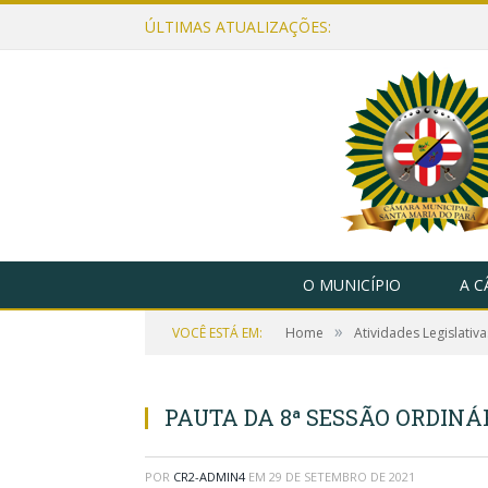
ÚLTIMAS ATUALIZAÇÕES:
O MUNICÍPIO
A 
»
VOCÊ ESTÁ EM:
Home
Atividades Legislativa
PAUTA DA 8ª SESSÃO ORDINÁR
POR
CR2-ADMIN4
EM
29 DE SETEMBRO DE 2021