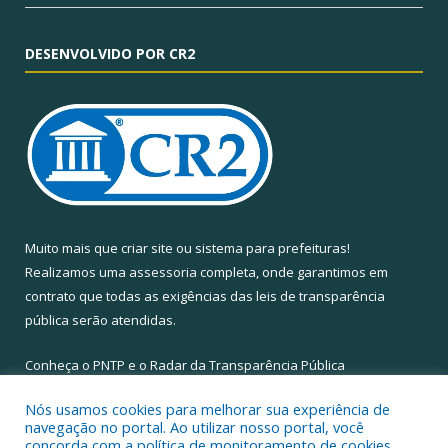
DESENVOLVIDO POR CR2
Muito mais que
criar site
ou
sistema para prefeituras
!
Realizamos uma
assessoria
completa, onde garantimos em
contrato que todas as exigências das
leis de transparência
pública
serão atendidas.
Conheça o
PNTP
e o
Radar da Transparência Pública
Nós usamos cookies para melhorar sua experiência de
navegação no portal. Ao utilizar nosso portal, você
concorda com a política de monitoramento de cookies.