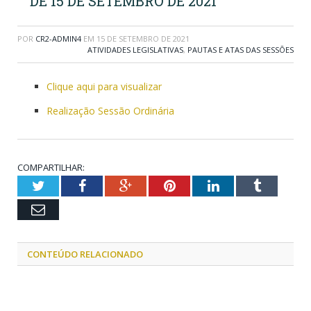
DE 15 DE SETEMBRO DE 2021
POR
CR2-ADMIN4
EM
15 DE SETEMBRO DE 2021
ATIVIDADES LEGISLATIVAS
,
PAUTAS E ATAS DAS SESSÕES
Clique aqui para visualizar
Realização Sessão Ordinária
COMPARTILHAR:
Twitter
Facebook
Google+
Pinterest
LinkedIn
Tumblr
Email
CONTEÚDO RELACIONADO