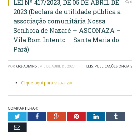
LEI Nº 417/2023, DE 05 DE ABRIL DE
0
2023 (Declara de utilidade pública a
associação comunitária Nossa
Senhora de Nazaré – ASCONAZA –
Vila Bom Intento – Santa Maria do
Pará)
POR
CR2-ADMIN5
EM
5 DE ABRIL DE 2023
LEIS
,
PUBLICAÇÕES OFICIAIS
Clique aqui para visualizar
COMPARTILHAR:
Twitter
Facebook
Google+
Pinterest
LinkedIn
Tumblr
Email