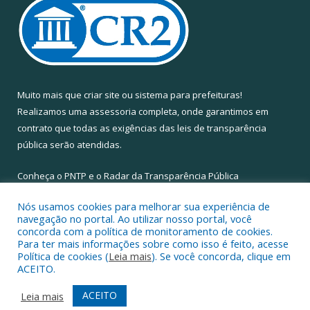
Muito mais que
criar site
ou
sistema para prefeituras
!
Realizamos uma
assessoria
completa, onde garantimos em
contrato que todas as exigências das
leis de transparência
pública
serão atendidas.
Conheça o
PNTP
e o
Radar da Transparência Pública
Nós usamos cookies para melhorar sua experiência de
navegação no portal. Ao utilizar nosso portal, você
concorda com a política de monitoramento de cookies.
Para ter mais informações sobre como isso é feito, acesse
Todos os direitos reservados a Câmara Municipal de Santa Maria
Política de cookies (
Leia mais
). Se você concorda, clique em
do Pará.
ACEITO.
Mapa do Site
Acessar Área Administrativa
ACEITO
Leia mais
Acessar Webmail