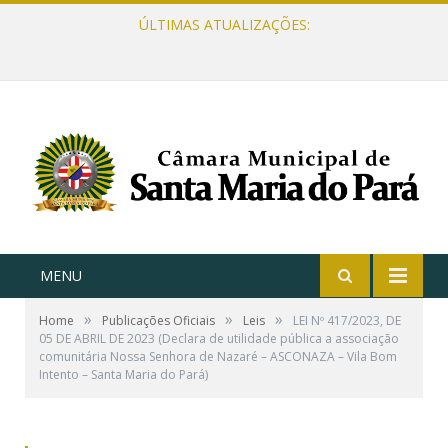
ÚLTIMAS ATUALIZAÇÕES:
MENU
»
»
»
Home
Publicações Oficiais
Leis
LEI Nº 417/2023, DE
05 DE ABRIL DE 2023 (Declara de utilidade pública a associação
comunitária Nossa Senhora de Nazaré – ASCONAZA – Vila Bom
Intento – Santa Maria do Pará)