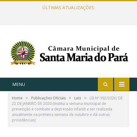
ÚLTIMAS ATUALIZAÇÕES:
MENU
»
»
»
Home
Publicações Oficiais
Leis
LEI Nº 392/2020, DE
22 DE JANEIRO DE 2020 (Institui a semana municipal de
prevenção e combate a depressão infantil a ser realizada
anualmente na primeira semana de outubro e dá outras
providências)