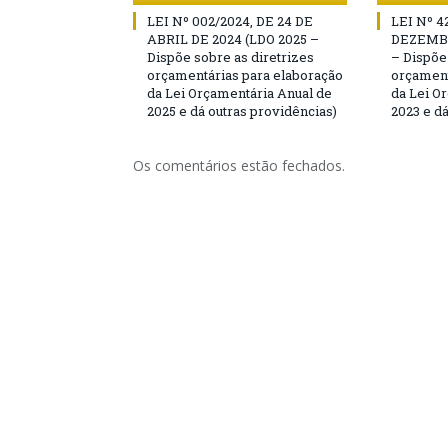
LEI Nº 002/2024, DE 24 DE
LEI Nº 4
ABRIL DE 2024 (LDO 2025 –
DEZEMBR
Dispõe sobre as diretrizes
– Dispõe
orçamentárias para elaboração
orçament
da Lei Orçamentária Anual de
da Lei O
2025 e dá outras providências)
2023 e dá
Os comentários estão fechados.