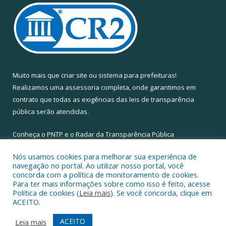
Muito mais que
criar site
ou
sistema para prefeituras
!
Realizamos uma
assessoria
completa, onde garantimos em
contrato que todas as exigências das
leis de transparência
pública
serão atendidas.
Conheça o
PNTP
e o
Radar da Transparência Pública
Nós usamos cookies para melhorar sua experiência de
navegação no portal. Ao utilizar nosso portal, você
concorda com a política de monitoramento de cookies.
Para ter mais informações sobre como isso é feito, acesse
Todos os direitos reservados a Câmara Municipal de Santa Maria
Política de cookies (
Leia mais
). Se você concorda, clique em
do Pará.
ACEITO.
Mapa do Site
Acessar Área Administrativa
ACEITO
Leia mais