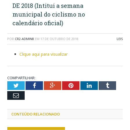
DE 2018 (Intitui a semana
municipal do ciclismo no
calendário oficial)
POR
CR2-ADMIN8
EM
17 DE OUTUBRO DE 2018
LEIS
Clique aqui para visualizar
COMPARTILHAR:
Twitter
Facebook
Google+
Pinterest
LinkedIn
Tumblr
Email
CONTEÚDO RELACIONADO