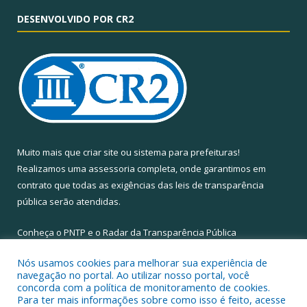
DESENVOLVIDO POR CR2
Muito mais que
criar site
ou
sistema para prefeituras
!
Realizamos uma
assessoria
completa, onde garantimos em
contrato que todas as exigências das
leis de transparência
pública
serão atendidas.
Conheça o
PNTP
e o
Radar da Transparência Pública
Nós usamos cookies para melhorar sua experiência de
navegação no portal. Ao utilizar nosso portal, você
concorda com a política de monitoramento de cookies.
Para ter mais informações sobre como isso é feito, acesse
Todos os direitos reservados a Câmara Municipal de Santa Maria