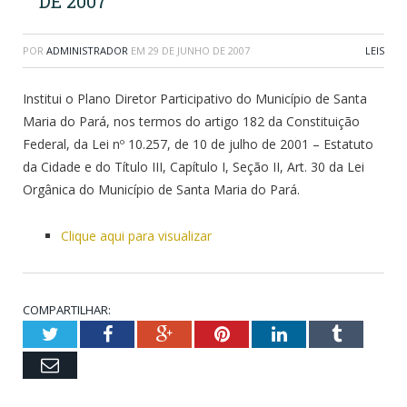
DE 2007
POR
ADMINISTRADOR
EM
29 DE JUNHO DE 2007
LEIS
Institui o Plano Diretor Participativo do Município de Santa
Maria do Pará, nos termos do artigo 182 da Constituição
Federal, da Lei nº 10.257, de 10 de julho de 2001 – Estatuto
da Cidade e do Título III, Capítulo I, Seção II, Art. 30 da Lei
Orgânica do Município de Santa Maria do Pará.
Clique aqui para visualizar
COMPARTILHAR:
Twitter
Facebook
Google+
Pinterest
LinkedIn
Tumblr
Email