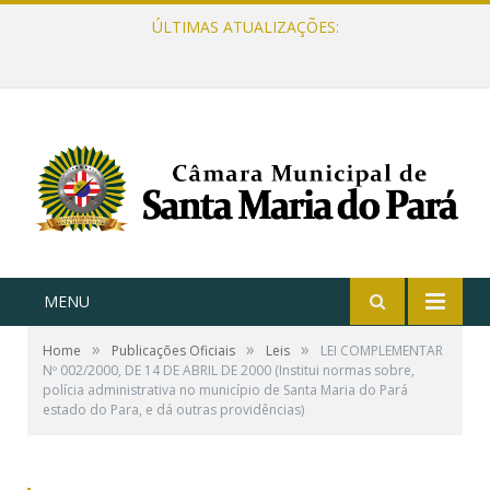
ÚLTIMAS ATUALIZAÇÕES:
MENU
»
»
»
Home
Publicações Oficiais
Leis
LEI COMPLEMENTAR
Nº 002/2000, DE 14 DE ABRIL DE 2000 (Institui normas sobre,
polícia administrativa no município de Santa Maria do Pará
estado do Para, e dá outras providências)