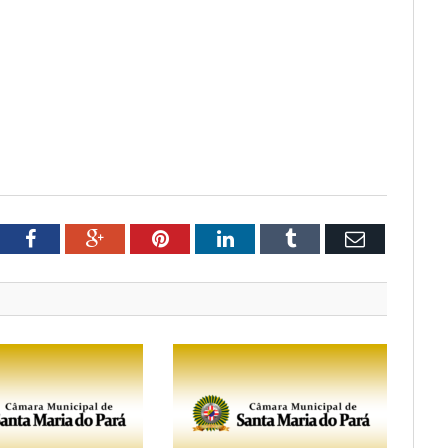
tter
Facebook
Google+
Pinterest
LinkedIn
Tumblr
Email