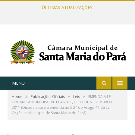
ÚLTIMAS ATUALIZAÇÕES:
MENU
»
»
»
Home
Publicações Oficiais
Leis
EMENDA A LEI
ORGÂNICA MUNICIPAL Nº 004/2011, DE 17 DE NOVEMBRO DE
2011 (Dispõe sobre a emenda ao § 2° do Artigo 47 da Lei
Orgânica Municipal de Santa Maria do Pará)