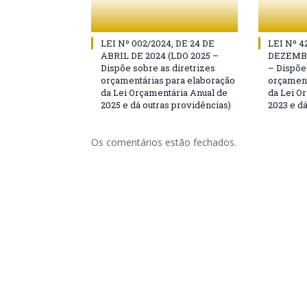
LEI Nº 002/2024, DE 24 DE
LEI Nº 4
ABRIL DE 2024 (LDO 2025 –
DEZEMBR
Dispõe sobre as diretrizes
– Dispõe
orçamentárias para elaboração
orçament
da Lei Orçamentária Anual de
da Lei O
2025 e dá outras providências)
2023 e dá
Os comentários estão fechados.