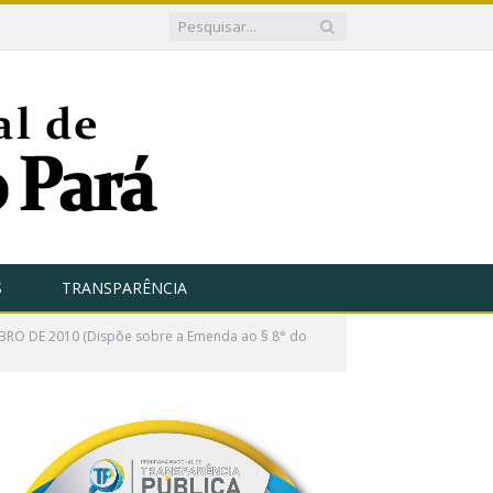
S
TRANSPARÊNCIA
BRO DE 2010 (Dispõe sobre a Emenda ao § 8° do