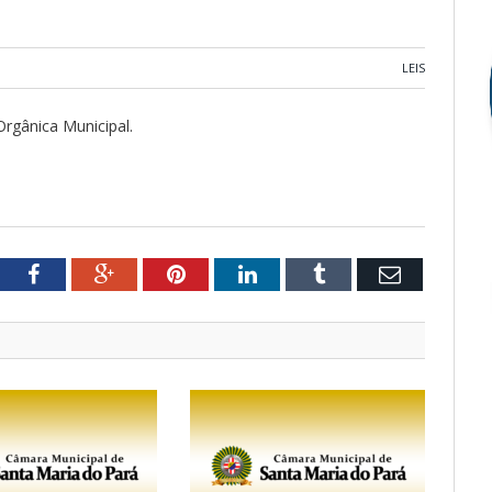
LEIS
Orgânica Municipal.
tter
Facebook
Google+
Pinterest
LinkedIn
Tumblr
Email