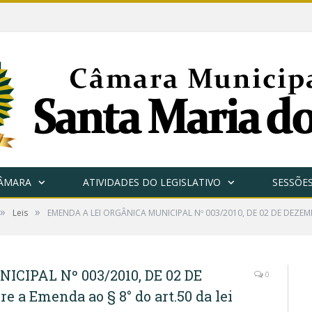
CÂMARA
ATIVIDADES DO LEGISLATIVO
SESSÕE
»
»
Leis
EMENDA A LEI ORGÂNICA MUNICIPAL Nº 003/2010, DE 02 DE DEZEM
CIPAL Nº 003/2010, DE 02 DE
0
 a Emenda ao § 8° do art.50 da lei