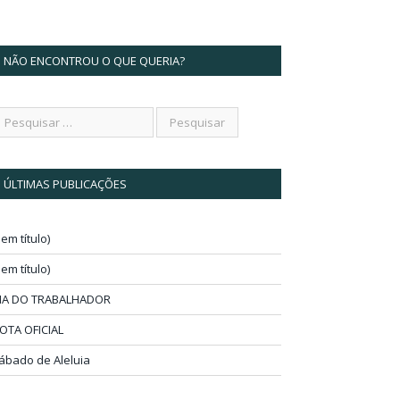
NÃO ENCONTROU O QUE QUERIA?
ÚLTIMAS PUBLICAÇÕES
sem título)
sem título)
IA DO TRABALHADOR
OTA OFICIAL
ábado de Aleluia