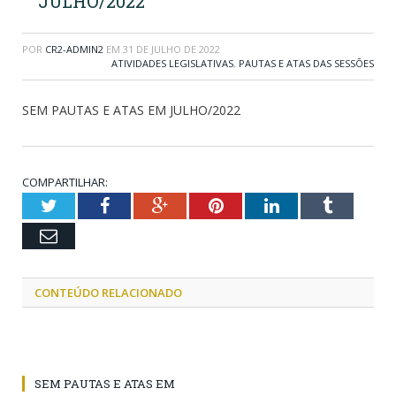
JULHO/2022
POR
CR2-ADMIN2
EM
31 DE JULHO DE 2022
ATIVIDADES LEGISLATIVAS
,
PAUTAS E ATAS DAS SESSÕES
SEM PAUTAS E ATAS EM JULHO/2022
COMPARTILHAR:
Twitter
Facebook
Google+
Pinterest
LinkedIn
Tumblr
Email
CONTEÚDO RELACIONADO
SEM PAUTAS E ATAS EM