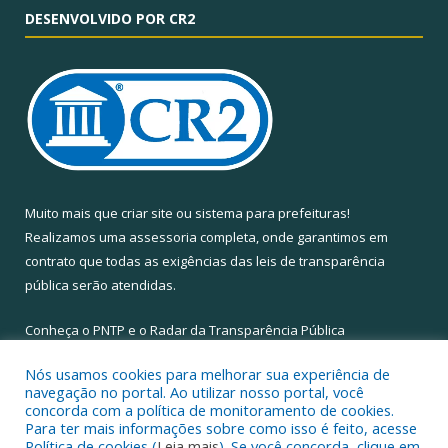
DESENVOLVIDO POR CR2
Muito mais que
criar site
ou
sistema para prefeituras
!
Realizamos uma
assessoria
completa, onde garantimos em
contrato que todas as exigências das
leis de transparência
pública
serão atendidas.
Conheça o
PNTP
e o
Radar da Transparência Pública
Nós usamos cookies para melhorar sua experiência de
navegação no portal. Ao utilizar nosso portal, você
concorda com a política de monitoramento de cookies.
Para ter mais informações sobre como isso é feito, acesse
Todos os direitos reservados a Câmara Municipal de Santa Maria
Política de cookies (
Leia mais
). Se você concorda, clique em