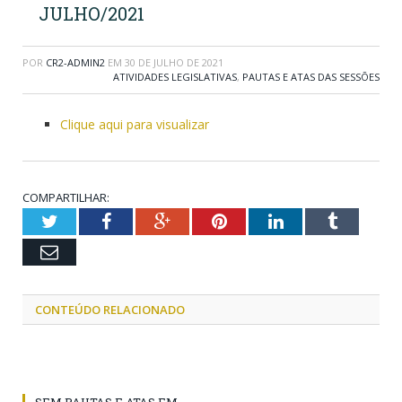
JULHO/2021
POR
CR2-ADMIN2
EM
30 DE JULHO DE 2021
ATIVIDADES LEGISLATIVAS
,
PAUTAS E ATAS DAS SESSÕES
Clique aqui para visualizar
COMPARTILHAR:
Twitter
Facebook
Google+
Pinterest
LinkedIn
Tumblr
Email
CONTEÚDO RELACIONADO