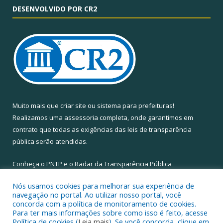
DESENVOLVIDO POR CR2
Muito mais que
criar site
ou
sistema para prefeituras
!
Realizamos uma
assessoria
completa, onde garantimos em
contrato que todas as exigências das
leis de transparência
pública
serão atendidas.
Conheça o
PNTP
e o
Radar da Transparência Pública
Nós usamos cookies para melhorar sua experiência de
navegação no portal. Ao utilizar nosso portal, você
concorda com a política de monitoramento de cookies.
Para ter mais informações sobre como isso é feito, acesse
Todos os direitos reservados a Câmara Municipal de Santa Maria
Política de cookies (
Leia mais
). Se você concorda, clique em