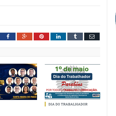
tter
Facebook
Google+
Pinterest
LinkedIn
Tumblr
Email
DIA DO TRABALHADOR