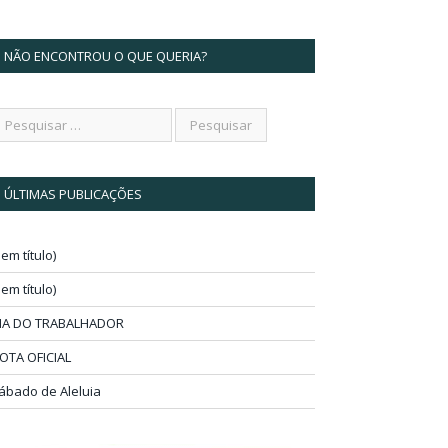
NÃO ENCONTROU O QUE QUERIA?
ÚLTIMAS PUBLICAÇÕES
sem título)
sem título)
IA DO TRABALHADOR
OTA OFICIAL
ábado de Aleluia