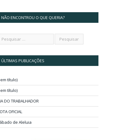
NÃO ENCONTROU O QUE QUERIA?
ÚLTIMAS PUBLICAÇÕES
sem título)
sem título)
IA DO TRABALHADOR
OTA OFICIAL
ábado de Aleluia