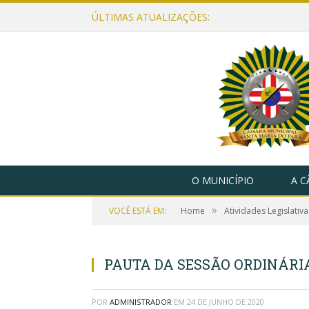
ÚLTIMAS ATUALIZAÇÕES:
O MUNICÍPIO
A 
»
VOCÊ ESTÁ EM:
Home
Atividades Legislativa
PAUTA DA SESSÃO ORDINÁRIA,
POR
ADMINISTRADOR
EM
24 DE JUNHO DE 2020