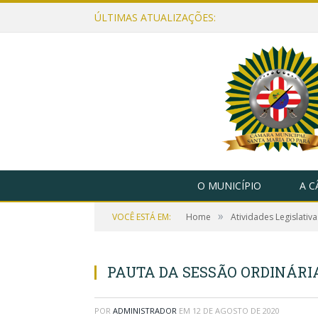
ÚLTIMAS ATUALIZAÇÕES:
O MUNICÍPIO
A 
»
VOCÊ ESTÁ EM:
Home
Atividades Legislativa
PAUTA DA SESSÃO ORDINÁRIA,
POR
ADMINISTRADOR
EM
12 DE AGOSTO DE 2020