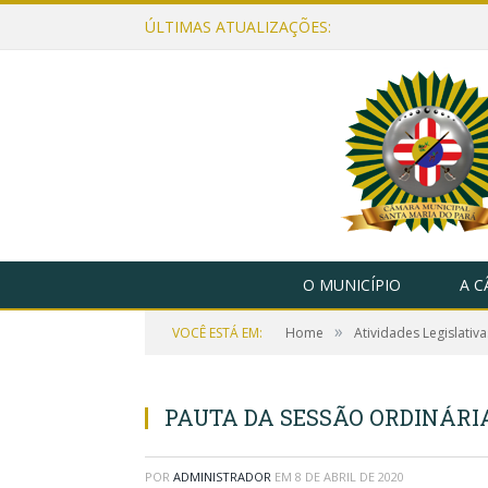
ÚLTIMAS ATUALIZAÇÕES:
O MUNICÍPIO
A 
»
VOCÊ ESTÁ EM:
Home
Atividades Legislativa
PAUTA DA SESSÃO ORDINÁRIA,
POR
ADMINISTRADOR
EM
8 DE ABRIL DE 2020