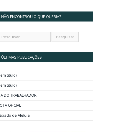
NÃO ENCONTROU O QUE QUERIA?
ÚLTIMAS PUBLICAÇÕES
sem título)
sem título)
IA DO TRABALHADOR
OTA OFICIAL
ábado de Aleluia