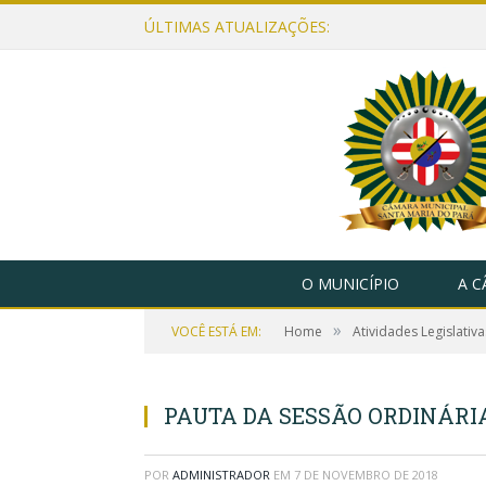
ÚLTIMAS ATUALIZAÇÕES:
O MUNICÍPIO
A 
»
VOCÊ ESTÁ EM:
Home
Atividades Legislativa
PAUTA DA SESSÃO ORDINÁRIA,
POR
ADMINISTRADOR
EM
7 DE NOVEMBRO DE 2018