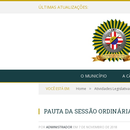
ÚLTIMAS ATUALIZAÇÕES:
O MUNICÍPIO
A 
»
VOCÊ ESTÁ EM:
Home
Atividades Legislativa
PAUTA DA SESSÃO ORDINÁRIA,
POR
ADMINISTRADOR
EM
7 DE NOVEMBRO DE 2018