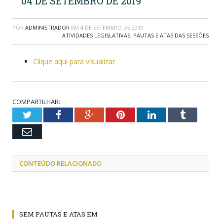
04 DE SETEMBRO DE 2019
POR
ADMINISTRADOR
EM
4 DE SETEMBRO DE 2019
ATIVIDADES LEGISLATIVAS
,
PAUTAS E ATAS DAS SESSÕES
Clique aqui para visualizar
COMPARTILHAR:
Twitter
Facebook
Google+
Pinterest
LinkedIn
Tumblr
Email
CONTEÚDO RELACIONADO
SEM PAUTAS E ATAS EM