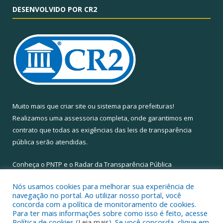
DESENVOLVIDO POR CR2
Muito mais que
criar site
ou
sistema para prefeituras
!
Realizamos uma
assessoria
completa, onde garantimos em
contrato que todas as exigências das
leis de transparência
pública
serão atendidas.
Conheça o
PNTP
e o
Radar da Transparência Pública
Nós usamos cookies para melhorar sua experiência de
navegação no portal. Ao utilizar nosso portal, você
concorda com a política de monitoramento de cookies.
Para ter mais informações sobre como isso é feito, acesse
Todos os direitos reservados a Câmara Municipal de Santa Maria
Política de cookies (
Leia mais
). Se você concorda, clique em