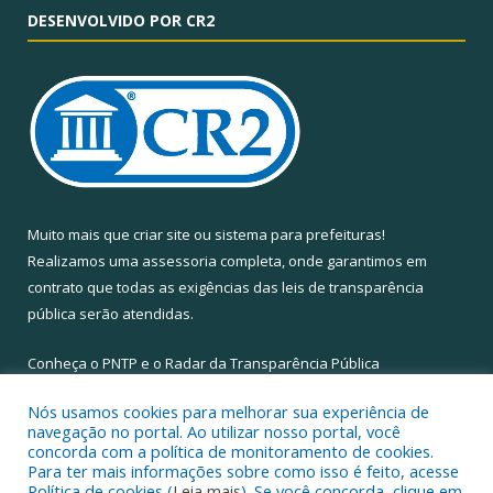
DESENVOLVIDO POR CR2
Muito mais que
criar site
ou
sistema para prefeituras
!
Realizamos uma
assessoria
completa, onde garantimos em
contrato que todas as exigências das
leis de transparência
pública
serão atendidas.
Conheça o
PNTP
e o
Radar da Transparência Pública
Nós usamos cookies para melhorar sua experiência de
navegação no portal. Ao utilizar nosso portal, você
concorda com a política de monitoramento de cookies.
Para ter mais informações sobre como isso é feito, acesse
Todos os direitos reservados a Câmara Municipal de Santa Maria
Política de cookies (
Leia mais
). Se você concorda, clique em