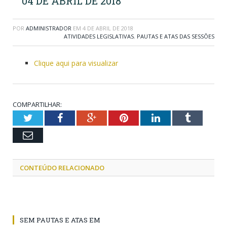
04 DE ABRIL DE 2018
POR
ADMINISTRADOR
EM
4 DE ABRIL DE 2018
ATIVIDADES LEGISLATIVAS
,
PAUTAS E ATAS DAS SESSÕES
Clique aqui para visualizar
COMPARTILHAR:
Twitter
Facebook
Google+
Pinterest
LinkedIn
Tumblr
Email
CONTEÚDO RELACIONADO
SEM PAUTAS E ATAS EM