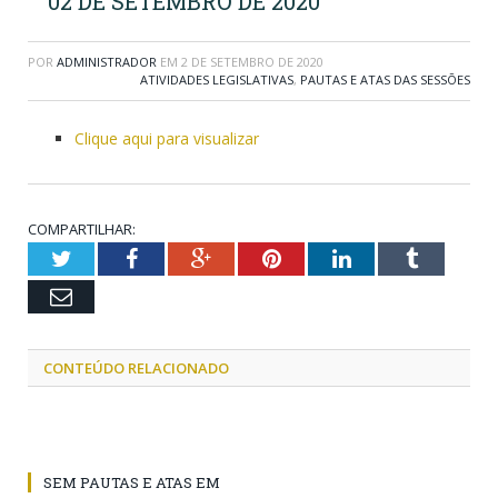
02 DE SETEMBRO DE 2020
POR
ADMINISTRADOR
EM
2 DE SETEMBRO DE 2020
ATIVIDADES LEGISLATIVAS
,
PAUTAS E ATAS DAS SESSÕES
Clique aqui para visualizar
COMPARTILHAR:
Twitter
Facebook
Google+
Pinterest
LinkedIn
Tumblr
Email
CONTEÚDO RELACIONADO
SEM PAUTAS E ATAS EM