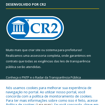
DESENVOLVIDO POR CR2
Muito mais que
criar site
ou
sistema para prefeituras
!
Realizamos uma
assessoria
completa, onde garantimos em
contrato que todas as exigências das
leis de transparência
pública
serão atendidas.
Conheça o
PNTP
e o
Radar da Transparência Pública
Nós usamos cookies para melhorar sua experiência de
navegação no portal. Ao utilizar nosso portal, você
concorda com a política de monitoramento de cookies.
Para ter mais informações sobre como isso é feito, acesse
Todos os direitos reservados a Câmara Municipal de Santa Maria
Política de cookies (
Leia mais
). Se você concorda, clique em