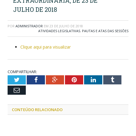
EXTRAORDINÁRIA, DE 23 DE
JULHO DE 2018
POR
ADMINISTRADOR
EM
23 DE JULHO DE 2018
ATIVIDADES LEGISLATIVAS
,
PAUTAS E ATAS DAS SESSÕES
Clique aqui para visualizar
COMPARTILHAR:
Twitter
Facebook
Google+
Pinterest
LinkedIn
Tumblr
Email
CONTEÚDO RELACIONADO