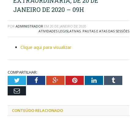
EXTRAORDINÁRIA, DE 20 DE
JANEIRO DE 2020 – 09H
POR
ADMINISTRADOR
EM
20 DE JANEIRO DE 2020
ATIVIDADES LEGISLATIVAS
,
PAUTAS E ATAS DAS SESSÕES
Clique aqui para visualizar
COMPARTILHAR:
Twitter
Facebook
Google+
Pinterest
LinkedIn
Tumblr
Email
CONTEÚDO RELACIONADO