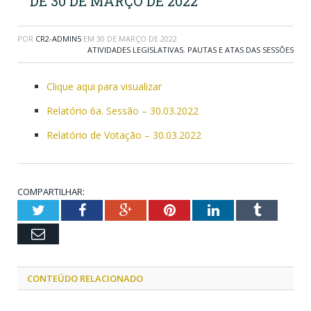
DE 30 DE MARÇO DE 2022
POR
CR2-ADMIN5
EM
30 DE MARÇO DE 2022
ATIVIDADES LEGISLATIVAS
,
PAUTAS E ATAS DAS SESSÕES
Clique aqui para visualizar
Relatório 6a. Sessão – 30.03.2022
Relatório de Votação – 30.03.2022
COMPARTILHAR:
Twitter
Facebook
Google+
Pinterest
LinkedIn
Tumblr
Email
CONTEÚDO RELACIONADO