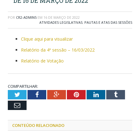
DE 16 DE MARÇO DE 2022
POR
CR2-ADMIN5
EM
16 DE MARÇO DE 2022
ATIVIDADES LEGISLATIVAS
,
PAUTAS E ATAS DAS SESSÕES
Clique aqui para visualizar
Relatório da 4ª sessão – 16/03/2022
Relatório de Votação
COMPARTILHAR:
Twitter
Facebook
Google+
Pinterest
LinkedIn
Tumblr
Email
CONTEÚDO RELACIONADO