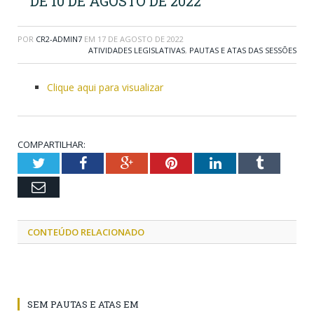
DE 10 DE AGOSTO DE 2022
POR
CR2-ADMIN7
EM
17 DE AGOSTO DE 2022
ATIVIDADES LEGISLATIVAS
,
PAUTAS E ATAS DAS SESSÕES
Clique aqui para visualizar
COMPARTILHAR:
Twitter
Facebook
Google+
Pinterest
LinkedIn
Tumblr
Email
CONTEÚDO RELACIONADO
SEM PAUTAS E ATAS EM