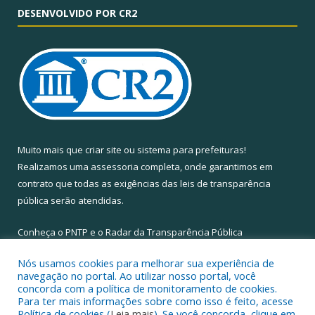
DESENVOLVIDO POR CR2
Muito mais que
criar site
ou
sistema para prefeituras
!
Realizamos uma
assessoria
completa, onde garantimos em
contrato que todas as exigências das
leis de transparência
pública
serão atendidas.
Conheça o
PNTP
e o
Radar da Transparência Pública
Nós usamos cookies para melhorar sua experiência de
navegação no portal. Ao utilizar nosso portal, você
concorda com a política de monitoramento de cookies.
Para ter mais informações sobre como isso é feito, acesse
Todos os direitos reservados a Câmara Municipal de Santa Maria
Política de cookies (
Leia mais
). Se você concorda, clique em