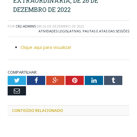
EXTRAORDINÁRIA, DE 26 DE
DEZEMBRO DE 2022
POR
CR2-ADMIN5
EM
26 DE DEZEMBRO DE 2022
ATIVIDADES LEGISLATIVAS
,
PAUTAS E ATAS DAS SESSÕES
Clique aqui para visualizar
COMPARTILHAR:
Twitter
Facebook
Google+
Pinterest
LinkedIn
Tumblr
Email
CONTEÚDO RELACIONADO