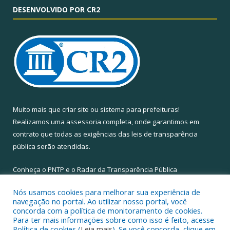
DESENVOLVIDO POR CR2
Muito mais que
criar site
ou
sistema para prefeituras
!
Realizamos uma
assessoria
completa, onde garantimos em
contrato que todas as exigências das
leis de transparência
pública
serão atendidas.
Conheça o
PNTP
e o
Radar da Transparência Pública
Nós usamos cookies para melhorar sua experiência de
navegação no portal. Ao utilizar nosso portal, você
concorda com a política de monitoramento de cookies.
Para ter mais informações sobre como isso é feito, acesse
Todos os direitos reservados a Câmara Municipal de Santa Maria
Política de cookies (
Leia mais
). Se você concorda, clique em