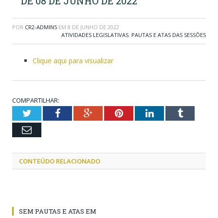
DE 08 DE JUNHO DE 2022
POR
CR2-ADMIN5
EM
8 DE JUNHO DE 2022
ATIVIDADES LEGISLATIVAS
,
PAUTAS E ATAS DAS SESSÕES
Clique aqui para visualizar
COMPARTILHAR:
Twitter
Facebook
Google+
Pinterest
LinkedIn
Tumblr
Email
CONTEÚDO RELACIONADO
SEM PAUTAS E ATAS EM