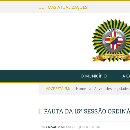
ÚLTIMAS ATUALIZAÇÕES:
O MUNICÍPIO
A 
»
VOCÊ ESTÁ EM:
Home
Atividades Legislativa
PAUTA DA 15ª SESSÃO ORDINÁ
POR
CR2-ADMIN8
EM
2 DE JUNHO DE 2023