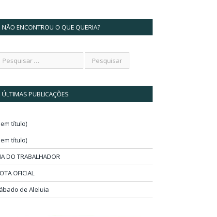
NÃO ENCONTROU O QUE QUERIA?
ÚLTIMAS PUBLICAÇÕES
sem título)
sem título)
IA DO TRABALHADOR
OTA OFICIAL
ábado de Aleluia