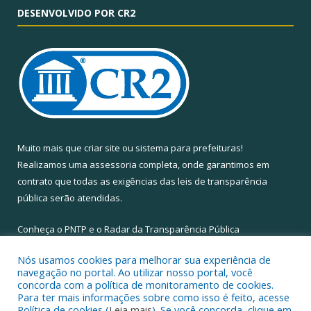
DESENVOLVIDO POR CR2
Muito mais que
criar site
ou
sistema para prefeituras
!
Realizamos uma
assessoria
completa, onde garantimos em
contrato que todas as exigências das
leis de transparência
pública
serão atendidas.
Conheça o
PNTP
e o
Radar da Transparência Pública
Nós usamos cookies para melhorar sua experiência de
navegação no portal. Ao utilizar nosso portal, você
concorda com a política de monitoramento de cookies.
Para ter mais informações sobre como isso é feito, acesse
Todos os direitos reservados a Câmara Municipal de Santa Maria
Política de cookies (
Leia mais
). Se você concorda, clique em