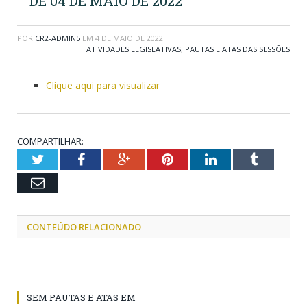
DE 04 DE MAIO DE 2022
POR
CR2-ADMIN5
EM
4 DE MAIO DE 2022
ATIVIDADES LEGISLATIVAS
,
PAUTAS E ATAS DAS SESSÕES
Clique aqui para visualizar
COMPARTILHAR:
Twitter
Facebook
Google+
Pinterest
LinkedIn
Tumblr
Email
CONTEÚDO RELACIONADO
SEM PAUTAS E ATAS EM