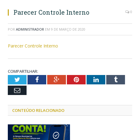
Parecer Controle Interno
0
POR
ADMINISTRADOR
EM
9 DE MARÇO DE 2020
Parecer Controle Interno
COMPARTILHAR:
Twitter
Facebook
Google+
Pinterest
LinkedIn
Tumblr
Email
CONTEÚDO RELACIONADO