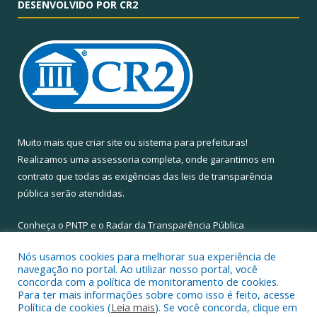
DESENVOLVIDO POR CR2
Muito mais que
criar site
ou
sistema para prefeituras
!
Realizamos uma
assessoria
completa, onde garantimos em
contrato que todas as exigências das
leis de transparência
pública
serão atendidas.
Conheça o
PNTP
e o
Radar da Transparência Pública
Nós usamos cookies para melhorar sua experiência de
navegação no portal. Ao utilizar nosso portal, você
concorda com a política de monitoramento de cookies.
Para ter mais informações sobre como isso é feito, acesse
Todos os direitos reservados a Câmara Municipal de Santa Maria
Política de cookies (
Leia mais
). Se você concorda, clique em
do Pará.