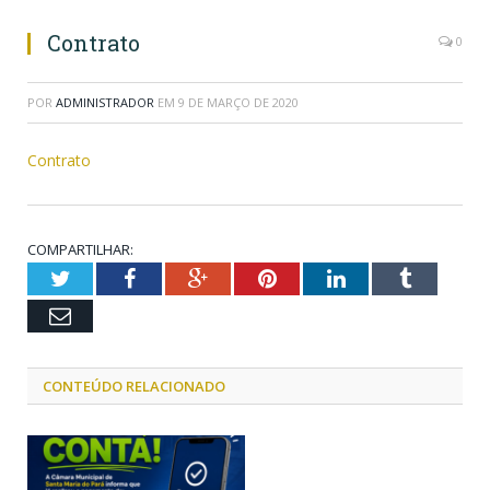
Contrato
0
POR
ADMINISTRADOR
EM
9 DE MARÇO DE 2020
Contrato
COMPARTILHAR:
Twitter
Facebook
Google+
Pinterest
LinkedIn
Tumblr
Email
CONTEÚDO RELACIONADO