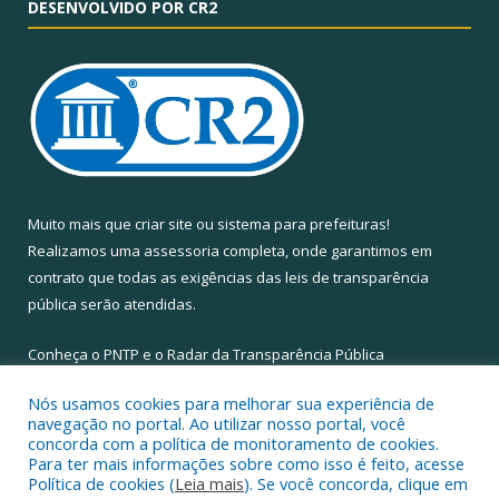
DESENVOLVIDO POR CR2
Muito mais que
criar site
ou
sistema para prefeituras
!
Realizamos uma
assessoria
completa, onde garantimos em
contrato que todas as exigências das
leis de transparência
pública
serão atendidas.
Conheça o
PNTP
e o
Radar da Transparência Pública
Nós usamos cookies para melhorar sua experiência de
navegação no portal. Ao utilizar nosso portal, você
concorda com a política de monitoramento de cookies.
Para ter mais informações sobre como isso é feito, acesse
Todos os direitos reservados a Câmara Municipal de Santa Maria
Política de cookies (
Leia mais
). Se você concorda, clique em
do Pará.