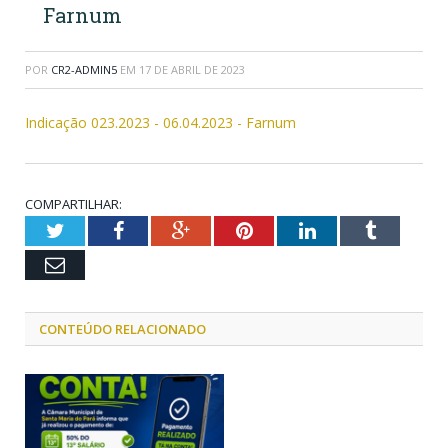
Farnum
POR
CR2-ADMIN5
EM
17 DE ABRIL DE 2023
Indicação 023.2023 - 06.04.2023 - Farnum
COMPARTILHAR:
Twitter
Facebook
Google+
Pinterest
LinkedIn
Tumblr
Email
CONTEÚDO RELACIONADO