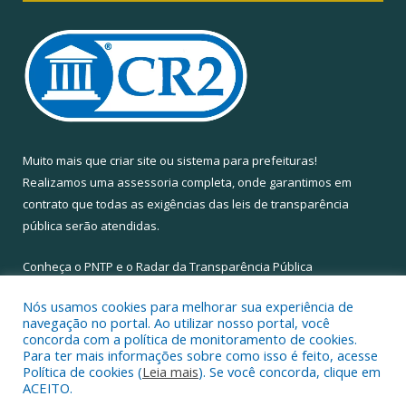
Muito mais que
criar site
ou
sistema para prefeituras
!
Realizamos uma
assessoria
completa, onde garantimos em
contrato que todas as exigências das
leis de transparência
pública
serão atendidas.
Conheça o
PNTP
e o
Radar da Transparência Pública
Nós usamos cookies para melhorar sua experiência de
navegação no portal. Ao utilizar nosso portal, você
concorda com a política de monitoramento de cookies.
Para ter mais informações sobre como isso é feito, acesse
Todos os direitos reservados a Câmara Municipal de Santa Maria
Política de cookies (
Leia mais
). Se você concorda, clique em
do Pará.
ACEITO.