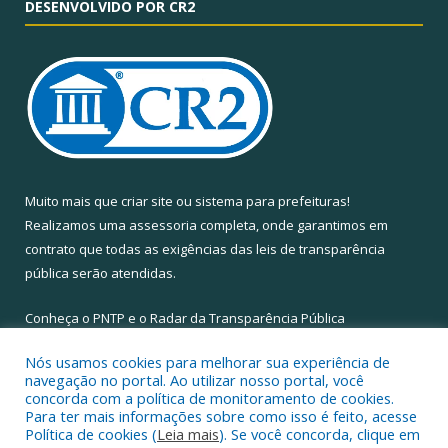
DESENVOLVIDO POR CR2
Muito mais que
criar site
ou
sistema para prefeituras
!
Realizamos uma
assessoria
completa, onde garantimos em
contrato que todas as exigências das
leis de transparência
pública
serão atendidas.
Conheça o
PNTP
e o
Radar da Transparência Pública
Nós usamos cookies para melhorar sua experiência de
navegação no portal. Ao utilizar nosso portal, você
concorda com a política de monitoramento de cookies.
Para ter mais informações sobre como isso é feito, acesse
Todos os direitos reservados a Câmara Municipal de Santa Maria
Política de cookies (
Leia mais
). Se você concorda, clique em
do Pará.