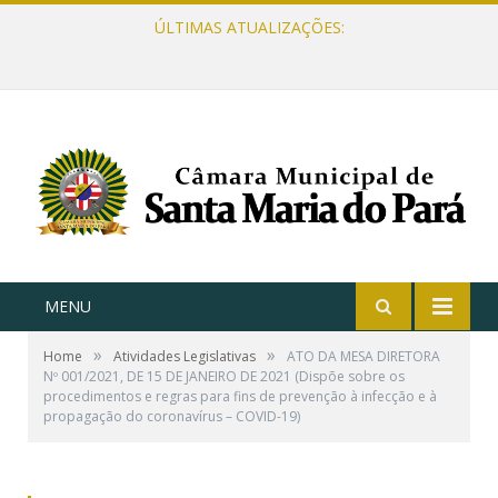
ÚLTIMAS ATUALIZAÇÕES:
MENU
»
»
Home
Atividades Legislativas
ATO DA MESA DIRETORA
Nº 001/2021, DE 15 DE JANEIRO DE 2021 (Dispõe sobre os
procedimentos e regras para fins de prevenção à infecção e à
propagação do coronavírus – COVID-19)