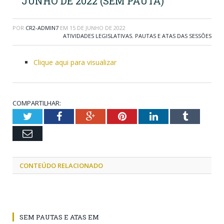
JUNHO DE 2022 (SEM PAUTA)
POR
CR2-ADMIN7
EM
15 DE JUNHO DE 2022
ATIVIDADES LEGISLATIVAS
,
PAUTAS E ATAS DAS SESSÕES
Clique aqui para visualizar
COMPARTILHAR:
Twitter
Facebook
Google+
Pinterest
LinkedIn
Tumblr
Email
CONTEÚDO RELACIONADO
SEM PAUTAS E ATAS EM