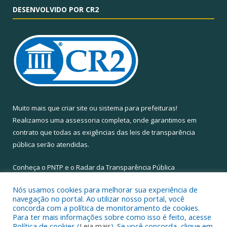
DESENVOLVIDO POR CR2
Muito mais que
criar site
ou
sistema para prefeituras
!
Realizamos uma
assessoria
completa, onde garantimos em
contrato que todas as exigências das
leis de transparência
pública
serão atendidas.
Conheça o
PNTP
e o
Radar da Transparência Pública
Nós usamos cookies para melhorar sua experiência de
navegação no portal. Ao utilizar nosso portal, você
concorda com a política de monitoramento de cookies.
Para ter mais informações sobre como isso é feito, acesse
Todos os direitos reservados a Câmara Municipal de Santa Maria
Política de cookies (
Leia mais
). Se você concorda, clique em