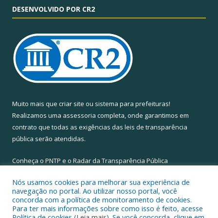
DESENVOLVIDO POR CR2
Muito mais que
criar site
ou
sistema para prefeituras
!
Realizamos uma
assessoria
completa, onde garantimos em
contrato que todas as exigências das
leis de transparência
pública
serão atendidas.
Conheça o
PNTP
e o
Radar da Transparência Pública
Nós usamos cookies para melhorar sua experiência de
navegação no portal. Ao utilizar nosso portal, você
concorda com a política de monitoramento de cookies.
Para ter mais informações sobre como isso é feito, acesse
Todos os direitos reservados a Câmara Municipal de Santa Maria
Política de cookies (
Leia mais
). Se você concorda, clique em