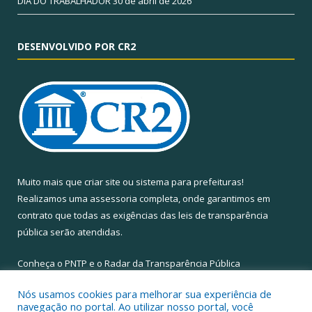
DIA DO TRABALHADOR
30 de abril de 2026
DESENVOLVIDO POR CR2
Muito mais que
criar site
ou
sistema para prefeituras
!
Realizamos uma
assessoria
completa, onde garantimos em
contrato que todas as exigências das
leis de transparência
pública
serão atendidas.
Conheça o
PNTP
e o
Radar da Transparência Pública
Nós usamos cookies para melhorar sua experiência de
navegação no portal. Ao utilizar nosso portal, você